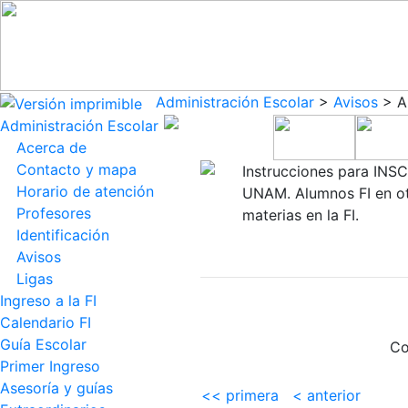
Administración Escolar
>
Avisos
> An
Administración Escolar
Acerca de
Contacto y mapa
Instrucciones para IN
Horario de atención
UNAM. Alumnos FI en ot
Profesores
materias en la FI.
Identificación
Avisos
Ligas
Ingreso a la FI
Calendario FI
Guía Escolar
Co
Primer Ingreso
Asesoría y guías
<< primera
< anterior