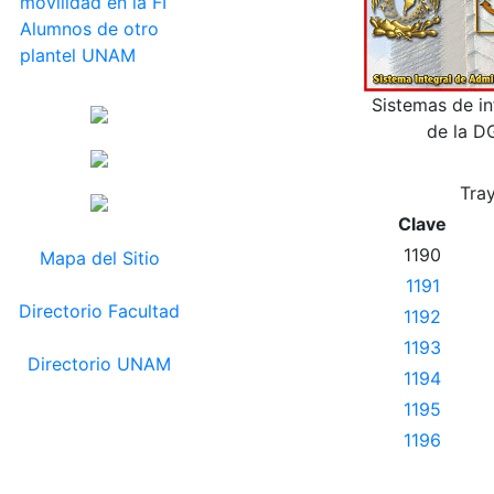
movilidad en la FI
Alumnos de otro
plantel UNAM
Sistemas de i
de la D
Tra
Clave
1190
Mapa del Sitio
1191
Directorio Facultad
1192
1193
Directorio UNAM
1194
1195
1196